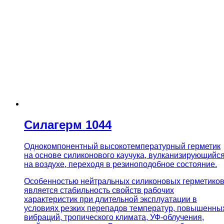
Силагерм 1044
Однокомпонентный высокотемпературный герметик
на основе силиконового каучука, вулканизирующийс
на воздухе, переходя в резиноподобное состояние.
Особенностью нейтральных силиконовых герметико
является стабильность свойств рабочих
характеристик при длительной эксплуатации в
условиях резких перепадов температур, повышенны
вибраций, тропического климата, УФ-облучения,