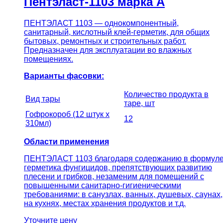
Пентэласт-1103 марка А
ПЕНТЭЛАСТ 1103 — однокомпонентный,
санитарный, кислотный клей-герметик, для общих
бытовых, ремонтных и строительных работ.
Предназначен для эксплуатации во влажных
помещениях.
Варианты фасовки:
Количество продукта в
Вид тары
таре, шт
Гофрокороб (12 штук х
12
310мл)
Области применения
ПЕНТЭЛАСТ 1103 благодаря содержанию в формул
герметика фунгицидов, препятствующих развитию
плесени и грибков, незаменим для помещений с
повышенными санитарно-гигиеническими
требованиями: в санузлах, ванных, душевых, саунах,
на кухнях, местах хранения продуктов и т.д.
Уточните цену