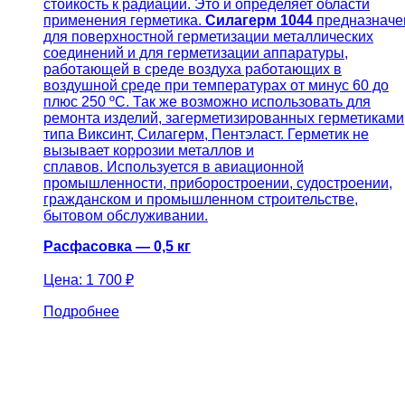
стойкость к радиации. Это и определяет области
применения герметика.
Силагерм 1044
предназначе
для поверхностной герметизации металлических
соединений и для герметизации аппаратуры,
работающей в среде воздуха работающих в
воздушной среде при температурах от минус 60 до
плюс 250 ºС. Так же возможно использовать для
ремонта изделий, загерметизированных герметиками
типа Виксинт, Силагерм, Пентэласт. Герметик не
вызывает коррозии металлов и
сплавов. Используется в авиационной
промышленности, приборостроении, судостроении,
гражданском и промышленном строительстве,
бытовом обслуживании.
Расфасовка — 0,5 кг
Цена:
1 700 ₽
Подробнее