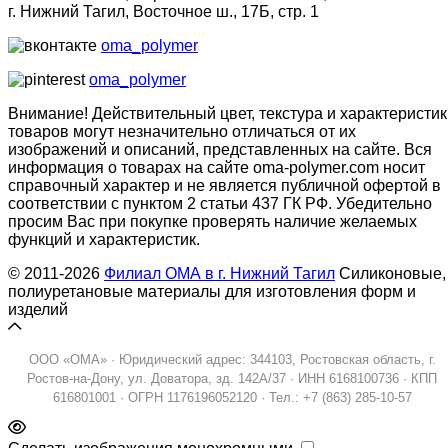
г. Нижний Тагил, Восточное ш., 17Б, стр. 1
oma_polymer
oma_polymer
Внимание! Действительный цвет, текстура и характеристик
товаров могут незначительно отличаться от их
изображений и описаний, представленных на сайте. Вся
информация о товарах на сайте oma-polymer.com носит
справочный характер и не является публичной офертой в
соответствии с пунктом 2 статьи 437 ГК РФ. Убедительно
просим Вас при покупке проверять наличие желаемых
функций и характеристик.
© 2011-2026
Филиал ОМА в г. Нижний Тагил
Силиконовые,
полиуретановые материалы для изготовления форм и
изделий
ООО «ОМА» · Юридический адрес: 344103, Ростовская область, г.
Ростов-на-Дону, ул. Доватора, зд. 142А/37 · ИНН 6168100736 · КПП
616801001 · ОГРН 1176196052120 · Тел.: +7 (863) 285-10-57