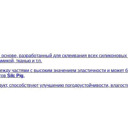
основе, разработанный для склеивания всех силиконовых р
икой, тканью и т.п.
между частями с высоким значением эластичности и может 
тов
Silc Pig
.
кт, способствуют улучшению погодоустойчивости, влагосто