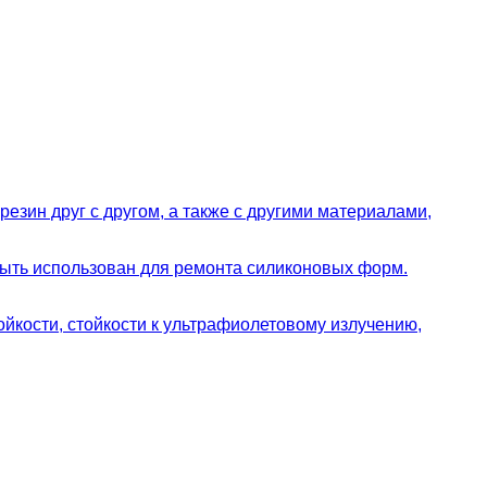
езин друг с другом, а также с другими материалами,
быть использован для ремонта силиконовых форм.
йкости, стойкости к ультрафиолетовому излучению,