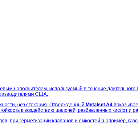
иевым наполнителем, используемый в течение длительного
оизводителями США.
хности, без стекания. Отвержденный
Metalset A4
показывае
стойкость к воздействию щелочей, разбавленных кислот и р
ов, при герметизации клапанов и емкостей (например, газо