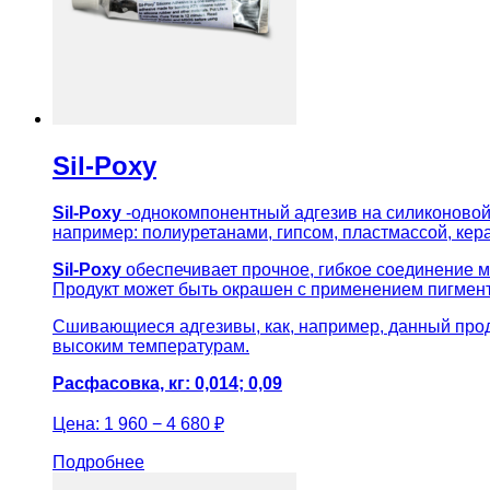
Sil-Poxy
Sil-Poxy
-однокомпонентный адгезив на силиконовой 
например: полиуретанами, гипсом, пластмассой, керам
Sil-Poxy
обеспечивает прочное, гибкое соединение 
Продукт может быть окрашен с применением пигмен
Сшивающиеся адгезивы, как, например, данный проду
высоким температурам.
Расфасовка, кг: 0,014; 0,09
Цена:
1 960 − 4 680 ₽
Подробнее