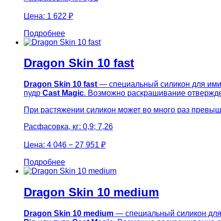
Цена:
1 622 ₽
Подробнее
Dragon Skin 10 fast
Dragon Skin 10 fast
— специальный силикон для имит
пудр
Cast Magic
. Возможно раскрашивание отвержд
При растяжении силикон может во много раз превыш
Расфасовка, кг: 0,9; 7,26
Цена:
4 046 − 27 951 ₽
Подробнее
Dragon Skin 10 medium
Dragon Skin 10 medium
— специальный силикон для