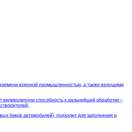
 времени военной промышленностью, а также ведущими
т великолепную способность к дальнейшей обработке –
астворителей.
вых баков автомобилей), подходит для заполнения и