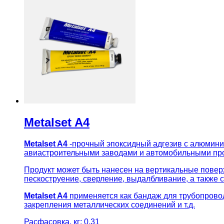
Metalset A4
Metalset A4
-прочный эпоксидный адгезив с алюмин
авиастроительными заводами и автомобильными пр
Продукт может быть нанесен на вертикальные повер
пескоструение, сверление, выдалбливание, а также 
Metalset A4
применяется как бандаж для трубопровод
закрепления металлических соединений и т.д.
Расфасовка, кг: 0,31