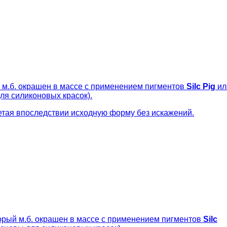
 м.б. окрашен в массе с применением пигментов
Silc Pig
ил
ля силиконовых красок).
етая впоследствии исходную форму без искажений.
орый м.б. окрашен в массе с применением пигментов
Silc